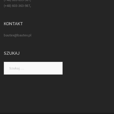
(+48) 603-363-987,
KONTAKT
bautex@bautex.pl
SZUKAJ
Szukaj: