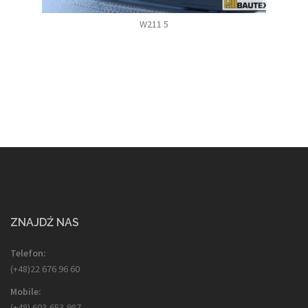
W211 5
ZNAJDŹ NAS
Telefon:
(+48)22 676 96 60
Mobile:
(+48) 603-653-987,