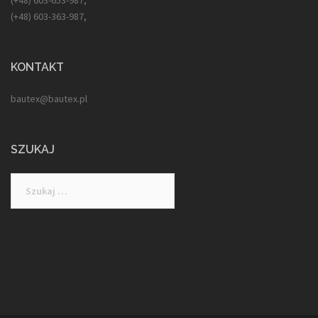
(+48) 603-363-987,
KONTAKT
bautex@bautex.pl
SZUKAJ
Szukaj: